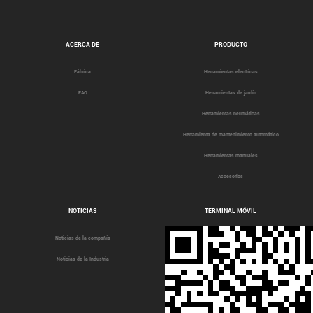
ACERCA DE
PRODUCTO
Fábrica
Herramientas electricas
FAQ
Herramientas de jardín
Herramientas neumáticas
Herramienta de mantenimiento automático
Herramientas manuales
Accesorios
NOTICIAS
TERMINAL MÓVIL
Noticias de la compañía
Noticias de la Industria