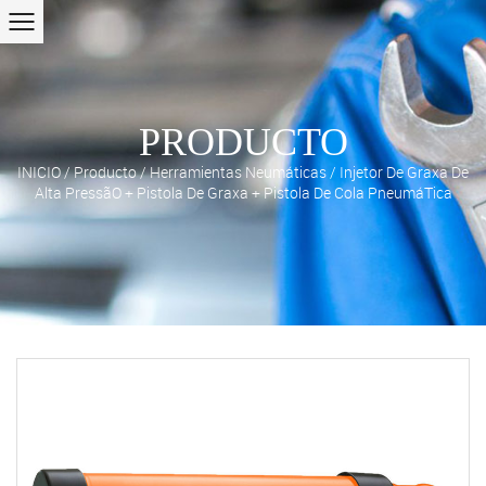
PRODUCTO
INICIO
/
Producto
/
Herramientas Neumáticas
/
Injetor De Graxa De
Alta PressãO + Pistola De Graxa + Pistola De Cola PneumáTica