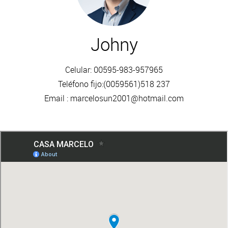
Johny
Celular: 00595-983-957965
Teléfono fijo:(0059561)518 237
Email :
marcelosun2001@hotmail.com