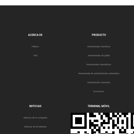
ACERCA DE
PRODUCTO
Fábrica
Herramientas electricas
FAQ
Herramientas de jardín
Herramientas neumáticas
Herramienta de mantenimiento automático
Herramientas manuales
Accesorios
NOTICIAS
TERMINAL MÓVIL
Noticias de la compañía
Noticias de la Industria